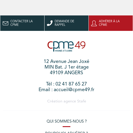
CONTACTER LA
DEMANDE DE
ADHÉRER À LA
CPME
RAPPEL
CPME
12 Avenue Jean Joxé
MIN Bat. J 1er étage
49109 ANGERS
Tél : 02 41 87 65 27
Email : accueil@cpme49.fr
Création agence
Stafe
QUI SOMMES-NOUS ?