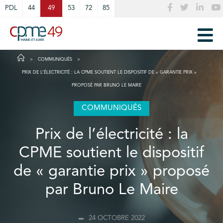
Cookies management panel
PDL
44
49
53
72
85
COMMUNIQUÉS
PRIX DE L’ÉLECTRICITÉ : LA CPME SOUTIENT LE DISPOSITIF DE « GARANTIE PRIX »
PROPOSÉ PAR BRUNO LE MAIRE
COMMUNIQUÉS
Prix de l’électricité : la
CPME soutient le dispositif
de « garantie prix » proposé
par Bruno Le Maire
24 OCTOBRE 2022