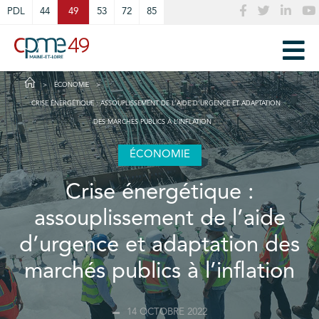
Cookies management panel
PDL
44
49
53
72
85
ÉCONOMIE
CRISE ÉNERGÉTIQUE : ASSOUPLISSEMENT DE L’AIDE D’URGENCE ET ADAPTATION
DES MARCHÉS PUBLICS À L’INFLATION
ÉCONOMIE
Crise énergétique :
assouplissement de l’aide
d’urgence et adaptation des
marchés publics à l’inflation
14 OCTOBRE 2022