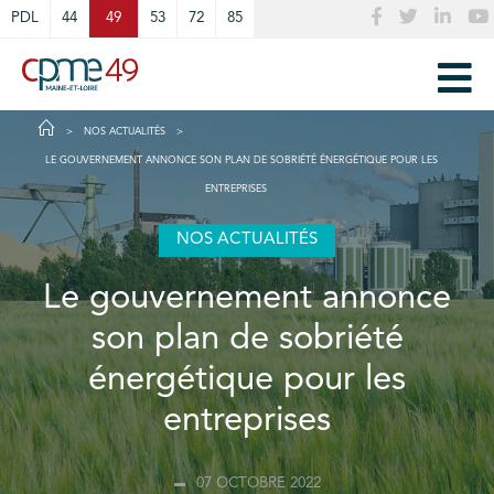
Cookies management panel
PDL
44
49
53
72
85
NOS ACTUALITÉS
LE GOUVERNEMENT ANNONCE SON PLAN DE SOBRIÉTÉ ÉNERGÉTIQUE POUR LES
ENTREPRISES
NOS ACTUALITÉS
Le gouvernement annonce
son plan de sobriété
énergétique pour les
entreprises
07 OCTOBRE 2022