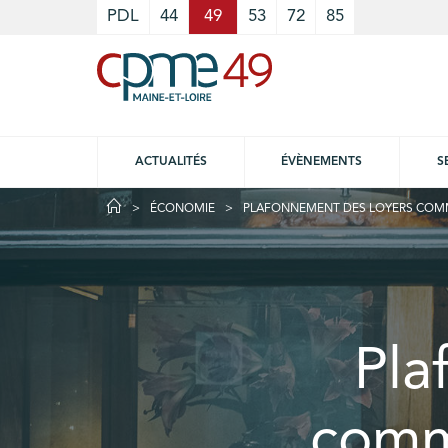
Cookies management panel
PDL
44
49
53
72
85
ACTUALITÉS
ÉVÈNEMENTS
S
ÉCONOMIE
PLAFONNEMENT DES LOYERS COMME
Pla
comme