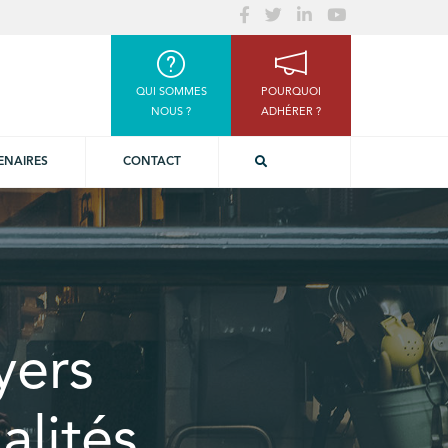
QUI SOMMES
POURQUOI
NOUS ?
ADHÉRER ?
ENAIRES
CONTACT
yers
alités