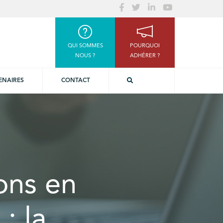
QUI SOMMES
POURQUOI
NOUS ?
ADHÉRER ?
ENAIRES
CONTACT
ons en
: la