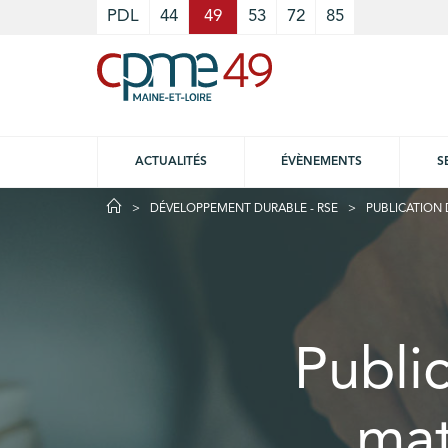
Cookies management panel
PDL
44
49
53
72
85
ACTUALITÉS
ÉVÈNEMENTS
S
DÉVELOPPEMENT DURABLE - RSE
PUBLICATION 
Publi
mat