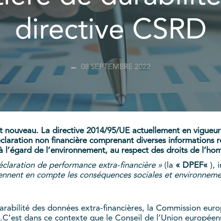
directive CSRD
08 SEPTEMBRE 2022
et nouveau. La directive 2014/95/UE actuellement en vigueur 
éclaration non financière comprenant diverses informations r
s à l’égard de l’environnement, au respect des droits de l’hom
éclaration de performance extra-financière »
(la
«
DPEF
«
), 
rennent en compte les conséquences sociales et environnement
rabilité des données extra-financières, la Commission eur
e.C’est dans ce contexte que le Conseil de l’Union europée