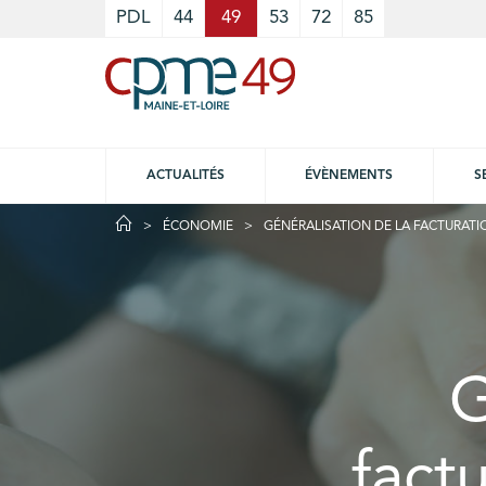
Cookies management panel
PDL
44
49
53
72
85
ACTUALITÉS
ÉVÈNEMENTS
S
ÉCONOMIE
GÉNÉRALISATION DE LA FACTURATI
G
fact