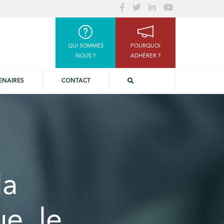
QUI SOMMES
POURQUOI
NOUS ?
ADHÉRER ?
ENAIRES
CONTACT
la
e, le