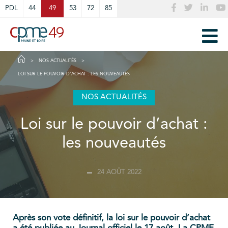
Cookies management panel
PDL
44
49
53
72
85
NOS ACTUALITÉS
LOI SUR LE POUVOIR D’ACHAT : LES NOUVEAUTÉS
NOS ACTUALITÉS
Loi sur le pouvoir d’achat :
les nouveautés
24 AOÛT 2022
Après son vote définitif, la loi sur le pouvoir d’achat