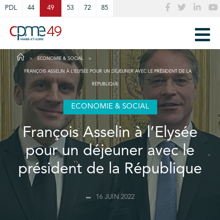
Cookies management panel
PDL
44
49
53
72
85
ECONOMIE & SOCIAL
FRANÇOIS ASSELIN À L’ELYSÉE POUR UN DÉJEUNER AVEC LE PRÉSIDENT DE LA
RÉPUBLIQUE
ECONOMIE & SOCIAL
François Asselin à l’Elysée
pour un déjeuner avec le
président de la République
16 JUIN 2022