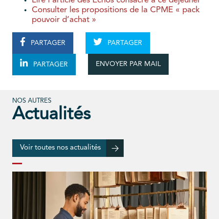
Lire l’article des Echos consacré à ce déjeuner
Consulter les propositions de la CPME « pack
pouvoir d’achat »
PARTAGER
PARTAGER
ENVOYER PAR MAIL
PARTAGER
NOS AUTRES
Actualités
Voir toutes nos actualités