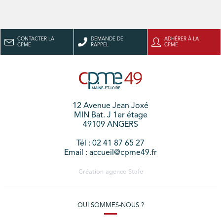
CONTACTER LA
DEMANDE DE
ADHÉRER À LA
CPME
RAPPEL
CPME
12 Avenue Jean Joxé
MIN Bat. J 1er étage
49109 ANGERS
Tél : 02 41 87 65 27
Email : accueil@cpme49.fr
Création agence
Stafe
QUI SOMMES-NOUS ?