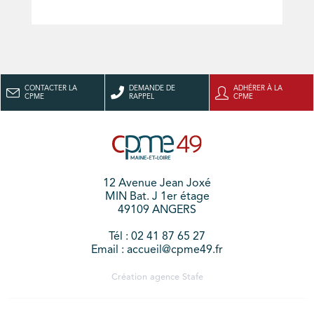
CONTACTER LA
DEMANDE DE
ADHÉRER À LA
CPME
RAPPEL
CPME
12 Avenue Jean Joxé
MIN Bat. J 1er étage
49109 ANGERS
Tél : 02 41 87 65 27
Email : accueil@cpme49.fr
Création agence
Stafe