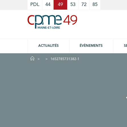
Cookies management panel
PDL
44
49
53
72
85
ACTUALITÉS
ÉVÈNEMENTS
S
1652785731382-1