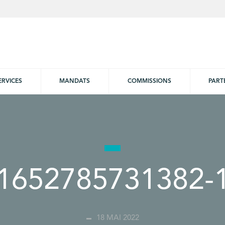
ERVICES
MANDATS
COMMISSIONS
PART
1652785731382-
18 MAI 2022