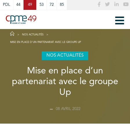
Cookies management panel
PDL
44
49
53
72
85
NOS ACTUALITÉS
MISE EN PLACE D’UN PARTENARIAT AVEC LE GROUPE UP
NOS ACTUALITÉS
Mise en place d’un
partenariat avec le groupe
Up
08 AVRIL 2022