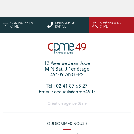
CONTACTER LA
DEMANDE DE
ADHÉRER À LA
CPME
RAPPEL
CPME
12 Avenue Jean Joxé
MIN Bat. J 1er étage
49109 ANGERS
Tél : 02 41 87 65 27
Email : accueil@cpme49.fr
Création agence
Stafe
QUI SOMMES-NOUS ?