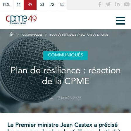
Cookies management panel
PDL
44
49
53
72
85
COMMUNIQUÉS
PLAN DE RÉSILIENCE : RÉACTION DE LA CPME
COMMUNIQUÉS
Plan de résilience : réaction
de la CPME
17 MARS 2022
Le Premier ministre Jean Castex a précisé