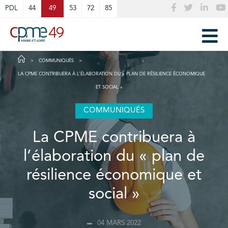
Cookies management panel
PDL
44
49
53
72
85
COMMUNIQUÉS
LA CPME CONTRIBUERA À L’ÉLABORATION DU « PLAN DE RÉSILIENCE ÉCONOMIQUE
ET SOCIAL »
COMMUNIQUÉS
La CPME contribuera à
l’élaboration du « plan de
résilience économique et
social »
04 MARS 2022