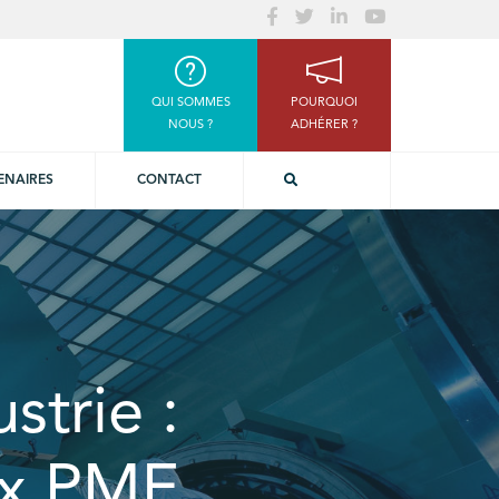
QUI SOMMES
POURQUOI
NOUS ?
ADHÉRER ?
ENAIRES
CONTACT
strie :
ux PME