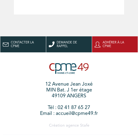
CONTACTER LA
DEMANDE DE
ADHÉRER À LA
CPME
RAPPEL
CPME
12 Avenue Jean Joxé
MIN Bat. J 1er étage
49109 ANGERS
Tél : 02 41 87 65 27
Email : accueil@cpme49.fr
Création agence
Stafe