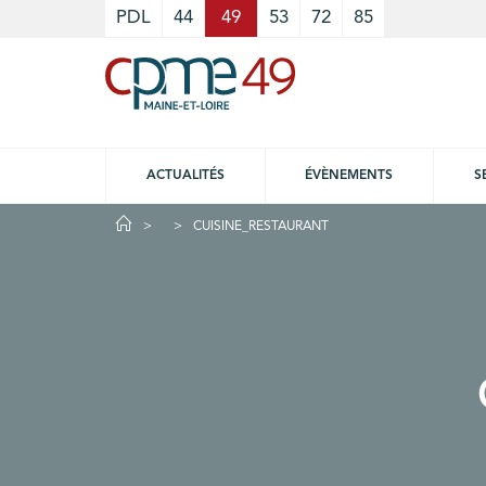
Cookies management panel
PDL
44
49
53
72
85
ACTUALITÉS
ÉVÈNEMENTS
S
CUISINE_RESTAURANT