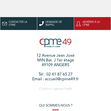
CONTACTER LA
DEMANDE DE
ADHÉRER À LA
CPME
RAPPEL
CPME
12 Avenue Jean Joxé
MIN Bat. J 1er étage
49109 ANGERS
Tél : 02 41 87 65 27
Email : accueil@cpme49.fr
Création agence
Stafe
QUI SOMMES-NOUS ?