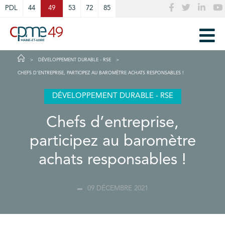
Cookies management panel
PDL
44
49
53
72
85
DÉVELOPPEMENT DURABLE - RSE
CHEFS D’ENTREPRISE, PARTICIPEZ AU BAROMÈTRE ACHATS RESPONSABLES !
DÉVELOPPEMENT DURABLE - RSE
Chefs d’entreprise,
participez au baromètre
achats responsables !
09 DÉCEMBRE 2021