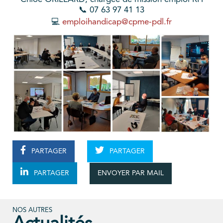
📞 07 63 97 41 13
💻
emploihandicap@cpme-pdl.fr
PARTAGER
PARTAGER
ENVOYER PAR MAIL
PARTAGER
NOS AUTRES