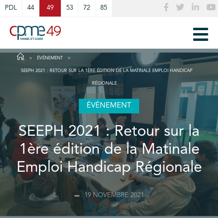
Cookies management panel
PDL
44
49
53
72
85
ÉVÉNEMENT
SEEPH 2021 : RETOUR SUR LA 1ÈRE ÉDITION DE LA MATINALE EMPLOI HANDICAP
RÉGIONALE
ÉVÉNEMENT
SEEPH 2021 : Retour sur la
1ère édition de la Matinale
Emploi Handicap Régionale
19 NOVEMBRE 2021