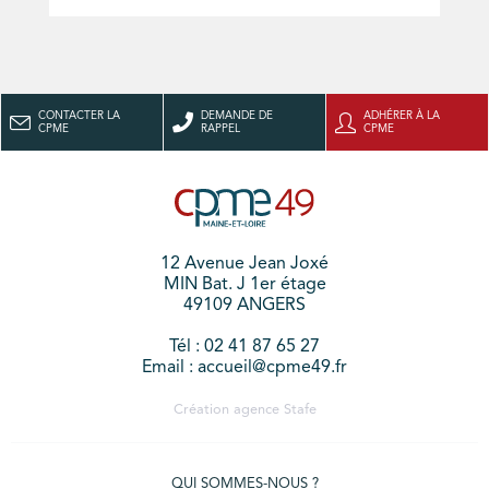
CONTACTER LA
DEMANDE DE
ADHÉRER À LA
CPME
RAPPEL
CPME
12 Avenue Jean Joxé
MIN Bat. J 1er étage
49109 ANGERS
Tél : 02 41 87 65 27
Email : accueil@cpme49.fr
Création agence
Stafe
QUI SOMMES-NOUS ?